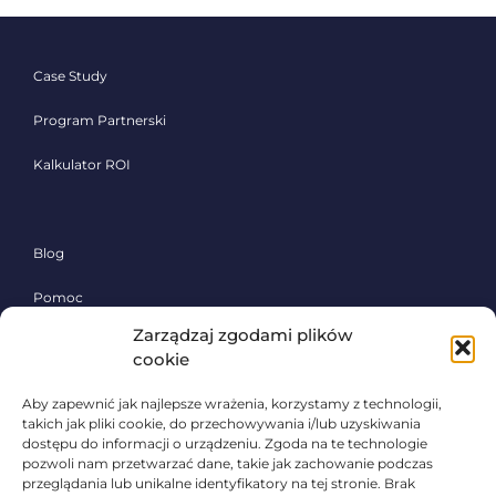
Case Study
Program Partnerski
Kalkulator ROI
Blog
Pomoc
Zarządzaj zgodami plików
Polityka prywatności
cookie
Aby zapewnić jak najlepsze wrażenia, korzystamy z technologii,
Poznaj system Sherlock Waste,
takich jak pliki cookie, do przechowywania i/lub uzyskiwania
skontaktuj się!
dostępu do informacji o urządzeniu. Zgoda na te technologie
pozwoli nam przetwarzać dane, takie jak zachowanie podczas
przeglądania lub unikalne identyfikatory na tej stronie. Brak
Zadzwoń: