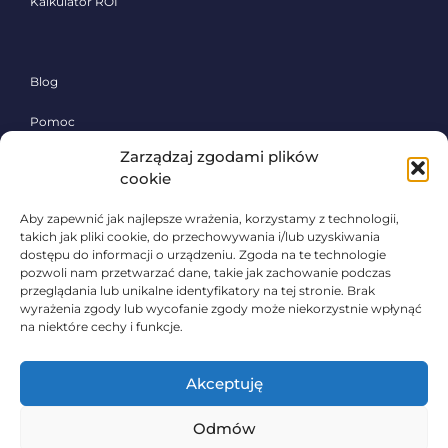
Kalkulator ROI
Blog
Pomoc
Zarządzaj zgodami plików
Polityka prywatności
cookie
Aby zapewnić jak najlepsze wrażenia, korzystamy z technologii,
Poznaj system Sherlock Waste,
takich jak pliki cookie, do przechowywania i/lub uzyskiwania
skontaktuj się!
dostępu do informacji o urządzeniu. Zgoda na te technologie
pozwoli nam przetwarzać dane, takie jak zachowanie podczas
przeglądania lub unikalne identyfikatory na tej stronie. Brak
Zadzwoń:
wyrażenia zgody lub wycofanie zgody może niekorzystnie wpłynąć
+48 531 683 516
na niektóre cechy i funkcje.
lub napisz:
contact@sherlockwaste.com
Akceptuję
Odmów