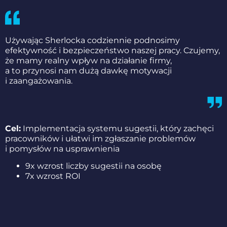
Dzięki aplikacji Sherlock Waste będziemy mogli
uwolnić potencjał młodych, kreatywnych ludzi
w zespołach oraz przejść od etapu kreowania
do dzielenia się rozwiązaniami i problemami,
co wpłynie pozytywnie na nasz wynik finansowy.
Cel:
Usprawnienie komunikacji między menedżerem
a pracownikami, umożliwiając natychmiastowe
zgłaszanie problemów za pomocą telefonu
komórkowego.
827 zgłoszonych problemów w pierwsze 3
miesiące
33x wzrost efektywności rozkładania dostaw