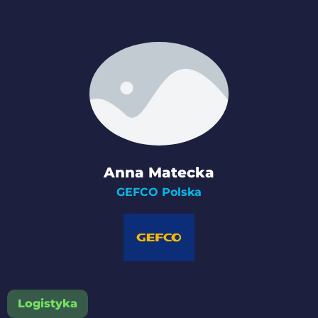
Miłosz Fengler
Regionalny menedżer ds. operacyjnych
Retail