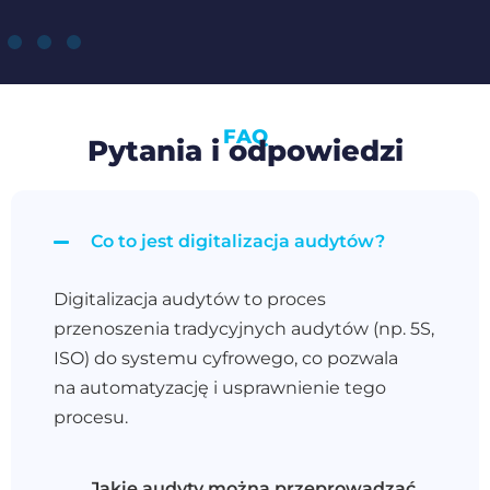
FAQ
Pytania i odpowiedzi
Co to jest digitalizacja audytów?
Digitalizacja audytów to proces
przenoszenia tradycyjnych audytów (np. 5S,
ISO) do systemu cyfrowego, co pozwala
na automatyzację i usprawnienie tego
procesu.
Jakie audyty można przeprowadzać