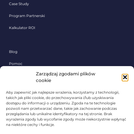
Case Study
Program Partnerski
Kalkulator ROI
Blog
Pomoc
Zarządzaj zgodami plików
Polityka prywatności
cookie
Aby zapewnić jak najlepsze wrażenia, korzystamy z technologii,
Poznaj system Sherlock Waste,
takich jak pliki cookie, do przechowywania i/lub uzyskiwania
skontaktuj się!
dostępu do informacji o urządzeniu. Zgoda na te technologie
pozwoli nam przetwarzać dane, takie jak zachowanie podczas
przeglądania lub unikalne identyfikatory na tej stronie. Brak
Zadzwoń:
wyrażenia zgody lub wycofanie zgody może niekorzystnie wpłynąć
+48 531 683 516
na niektóre cechy i funkcje.
lub napisz: