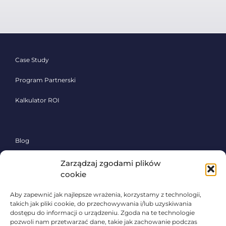
Case Study
Program Partnerski
Kalkulator ROI
Blog
Pomoc
Zarządzaj zgodami plików
cookie
Polityka prywatności
Aby zapewnić jak najlepsze wrażenia, korzystamy z technologii,
takich jak pliki cookie, do przechowywania i/lub uzyskiwania
dostępu do informacji o urządzeniu. Zgoda na te technologie
Poznaj system Sherlock Waste,
pozwoli nam przetwarzać dane, takie jak zachowanie podczas