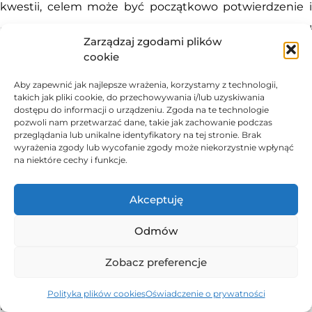
kwestii, celem może być początkowo potwierdzenie i
udzielenie pracownikom odpowiedzi, że ich głos został
Zarządzaj zgodami plików
wysłuchany.
cookie
Aby zapewnić jak najlepsze wrażenia, korzystamy z technologii,
takich jak pliki cookie, do przechowywania i/lub uzyskiwania
Przejrzystość
dostępu do informacji o urządzeniu. Zgoda na te technologie
pozwoli nam przetwarzać dane, takie jak zachowanie podczas
przeglądania lub unikalne identyfikatory na tej stronie. Brak
Jasna komunikacja na temat tego, w jaki sposób
wyrażenia zgody lub wycofanie zgody może niekorzystnie wpłynąć
na niektóre cechy i funkcje.
analizowane są informacje zwrotne i jakie działania
planowane są w związku z nimi, ma kluczowe znaczenie
Akceptuję
dla budowania zaufania pracowników. Przejrzystość
Odmów
reguł dotyczących feedbacku zachęca do stałego
uczestnictwa w procesie dostarczania informacji
Zobacz preferencje
zwrotnej. Jeśli pracownicy mają poczucie, że ich wkład
Polityka plików cookies
Oświadczenie o prywatności
prowadzi do rzeczywistych zmian, są oni zmotywowani