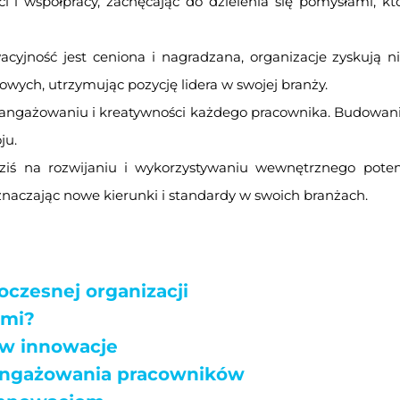
ści i współpracy, zachęcając do dzielenia się pomysłami,
cyjność jest ceniona i nagradzana, organizacje zyskują ni
wych, utrzymując pozycję lidera w swojej branży.
zaangażowaniu i kreatywności każdego pracownika. Budowanie 
ju.
 dziś na rozwijaniu i wykorzystywaniu wewnętrznego poten
znaczając nowe kierunki i standardy w swoich branżach.
czesnej organizacji
ami?
w innowacje
 angażowania pracowników